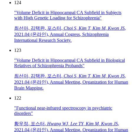
124
"Volume Deficit in Hippocampal CA Subfield in Subjects
with High Genetic Loading for Schizophrenia"
최선아, 김택완
,
포스터
,
Choi S, Kim T, Kim M, Kwon JS
,
2021.04 (온라인)
,
Annual Cogress
,
Schizophrenia
International Research Society
.
123
"Volume Deficit in Hippocampal CA Subfield in Biological
Relatives of Schizophrenia Probands"
최선아, 김택완
,
포스터
,
Choi S, Kim T, Kim M, Kwon JS
,
2021.04 (온라인)
,
Annual Meeting
,
Organization for Human
Brain Mapping
.
122
"Functional near-infrared spectroscopy in psychiatric
disorders"
황우정
,
포스터
,
Hwang WJ, Lee TY, Kim M, Kwon JS
,
2021.04 (온라인)
,
Annual Meeting
,
Organization for Human