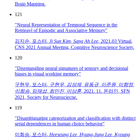
Brain Mapping
.
121
"Neural Representation of Temporal Sequence in the
Retrieavl of Episodic and Associative Memory"
김지순
,
포스터
,
Ji Sun Kim, Sang Ah Lee
,
2021.03 Virtual
,
CNS 2021 Annual Meeting
,
Cognitive Neuroscience Society
.
120
"Disentangling neural signatures of sensory and decisional
biases in visual working memory"
구현우
,
포스터
,
구현우, 김성제, 유동규, 이준원, 이향정,
이희승, 임재섭, 최민진, 이상훈
,
2021. 11. 온라인
,
SFN
2021
,
Society for Neurosciecne
.
119
"Disambiguating categorization and classification with distinct
serial dependences in human choice behavior"
이희승
,
포스터
,
Heeseung Lee, Hyang-Jung Lee, Kyoung