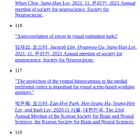
Whan Choe, Sang-Hun Lee
,
2021. 11. 온라인
,
2021 Annual
meeting of society for neuroscience
,
Society for
Neurosciecne
.
118
"Autocorrelation of errors in visual estimation tasks"
임재섭
,
포스터
,
Jaeseob Lim, Hyunwoo Gu, Sang-Hun Lee
,
2021. 11. 온라인
,
2021 Annual meeting of society for
neuroscience
,
Society for Neurosciecne
.
117
"The projection of the ventral hippocampus to the medial
prefrontal cortex is important for visual scene-based working
memory."
박은혜
,
포스터
,
Eun-Hye Park, Hee-Seung Ha, Seung-Hee
Lee, and Inah Lee
,
2020.11 서울, 대한민국
,
The 23rd
Annual Meeting of the Korean Society for Brain and Neural
Sciences
,
the Korean Society for Brain and Neural Sciences
.
116