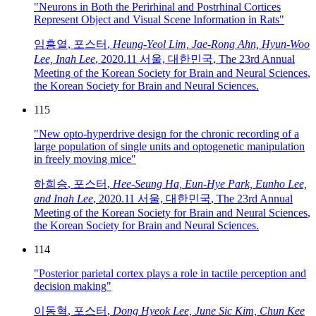
"Neurons in Both the Perirhinal and Postrhinal Cortices
Represent Object and Visual Scene Information in Rats"
임흥열
,
포스터
,
Heung-Yeol Lim, Jae-Rong Ahn, Hyun-Woo
Lee, Inah Lee
,
2020.11 서울, 대한민국
,
The 23rd Annual
Meeting of the Korean Society for Brain and Neural Sciences
,
the Korean Society for Brain and Neural Sciences
.
115
"New opto-hyperdrive design for the chronic recording of a
large population of single units and optogenetic manipulation
in freely moving mice"
하희승
,
포스터
,
Hee-Seung Ha, Eun-Hye Park, Eunho Lee,
and Inah Lee
,
2020.11 서울, 대한민국
,
The 23rd Annual
Meeting of the Korean Society for Brain and Neural Sciences
,
the Korean Society for Brain and Neural Sciences
.
114
"Posterior parietal cortex plays a role in tactile perception and
decision making"
이동혁
,
포스터
,
Dong Hyeok Lee, June Sic Kim, Chun Kee