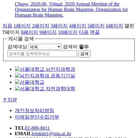
Chung
,
2020.06, Virtual
,
2020 Annual Meeting of the
Organization for Human Brain Mapping
,
Organization for
Humaan Brain Mapping
.
처음
1
페이지
2
페이지
3
페이지
4
페이지
5
페이지
6
페이지
열린
7
페이지
8
페이지
9
페이지
10
페이지
다음
맨끝
게시물 검색
검색대상
검색어
필수
검색
TOP
개인정보처리방침
이메일무단수집거부
TEL
02-880-8011
EMAIL
hjinkim1@snu.ac.kr