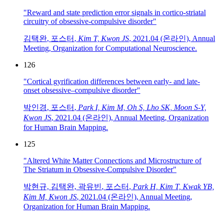
"Reward and state prediction error signals in cortico-striatal
circuitry of obsessive-compulsive disorder"
김택완
,
포스터
,
Kim T, Kwon JS
,
2021.04 (온라인)
,
Annual
Meeting
,
Organization for Computational Neuroscience
.
126
"Cortical gyrification differences between early- and late-
onset obsessive–compulsive disorder"
박인경
,
포스터
,
Park I, Kim M, Oh S, Lho SK, Moon S-Y,
Kwon JS
,
2021.04 (온라인)
,
Annual Meeting
,
Organization
for Human Brain Mapping
.
125
"Altered White Matter Connections and Microstructure of
The Striatum in Obsessive-Compulsive Disorder"
박현규, 김택완, 곽유빈
,
포스터
,
Park H, Kim T, Kwak YB,
Kim M, Kwon JS
,
2021.04 (온라인)
,
Annual Meeting
,
Organization for Human Brain Mapping
.