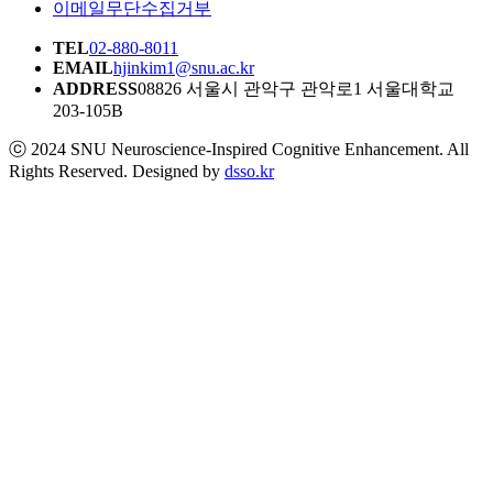
이메일무단수집거부
TEL
02-880-8011
EMAIL
hjinkim1@snu.ac.kr
ADDRESS
08826 서울시 관악구 관악로1 서울대학교
203-105B
ⓒ 2024 SNU Neuroscience-Inspired Cognitive Enhancement. All
Rights Reserved. Designed by
dsso.kr