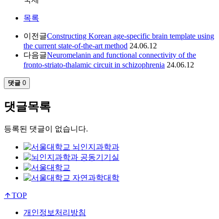
목록
이전글
Constructing Korean age-specific brain template using
the current state-of-the-art method
24.06.12
다음글
Neuromelanin and functional connectivity of the
fronto-striato-thalamic circuit in schizophrenia
24.06.12
댓글
0
댓글목록
등록된 댓글이 없습니다.
TOP
개인정보처리방침