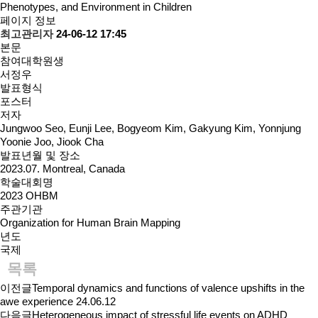
Phenotypes, and Environment in Children
페이지 정보
최고관리자
24-06-12 17:45
본문
참여대학원생
서정우
발표형식
포스터
저자
Jungwoo Seo, Eunji Lee, Bogyeom Kim, Gakyung Kim, Yonnjung
Yoonie Joo, Jiook Cha
발표년월 및 장소
2023.07. Montreal, Canada
학술대회명
2023 OHBM
주관기관
Organization for Human Brain Mapping
년도
국제
목록
이전글
Temporal dynamics and functions of valence upshifts in the
awe experience
24.06.12
다음글
Heterogeneous impact of stressful life events on ADHD