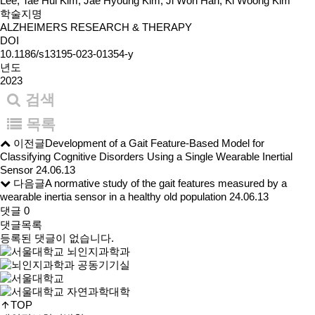
Lee, Tae Hui Kim, Jae Hyoung Kim, Ji Won Han, Ki Woong Kim
학술지명
ALZHEIMERS RESEARCH & THERAPY
DOI
10.1186/s13195-023-01354-y
년도
2023
검색
목록
이전글
Development of a Gait Feature-Based Model for
Classifying Cognitive Disorders Using a Single Wearable Inertial
Sensor
24.06.13
다음글
A normative study of the gait features measured by a
wearable inertia sensor in a healthy old population
24.06.13
댓글
0
댓글목록
등록된 댓글이 없습니다.
TOP