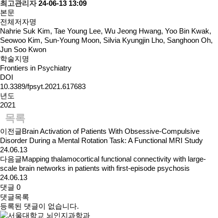
최고관리자
24-06-13 13:09
본문
전체저자명
Nahrie Suk Kim, Tae Young Lee, Wu Jeong Hwang, Yoo Bin Kwak,
Seowoo Kim, Sun-Young Moon, Silvia Kyungjin Lho, Sanghoon Oh,
Jun Soo Kwon
학술지명
Frontiers in Psychiatry
DOI
10.3389/fpsyt.2021.617683
년도
2021
목록
이전글
Brain Activation of Patients With Obsessive-Compulsive
Disorder During a Mental Rotation Task: A Functional MRI Study
24.06.13
다음글
Mapping thalamocortical functional connectivity with large-
scale brain networks in patients with first-episode psychosis
24.06.13
댓글
0
댓글목록
등록된 댓글이 없습니다.